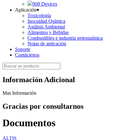
908 Devices
Aplicación
▾
Toxicología
Inocuidad Química
Análisis Ambiental
Alimentos y Bebidas
Combustibles e industria petroquímica
Notas de aplicación
Soporte
Contáctenos
Información Adicional
Mas Información
Gracias por consultarnos
Documentos
ALTIS