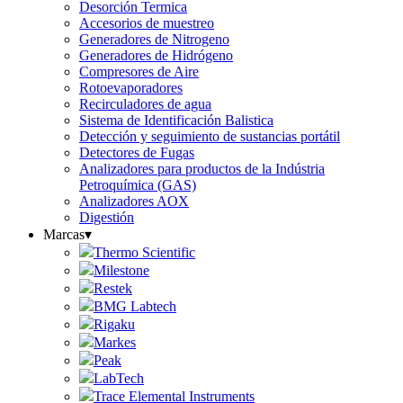
Desorción Termica
Accesorios de muestreo
Generadores de Nitrogeno
Generadores de Hidrógeno
Compresores de Aire
Rotoevaporadores
Recirculadores de agua
Sistema de Identificación Balistica
Detección y seguimiento de sustancias portátil
Detectores de Fugas
Analizadores para productos de la Indústria
Petroquímica (GAS)
Analizadores AOX
Digestión
Marcas
▾
Thermo Scientific
Milestone
Restek
BMG Labtech
Rigaku
Markes
Peak
LabTech
Trace Elemental Instruments