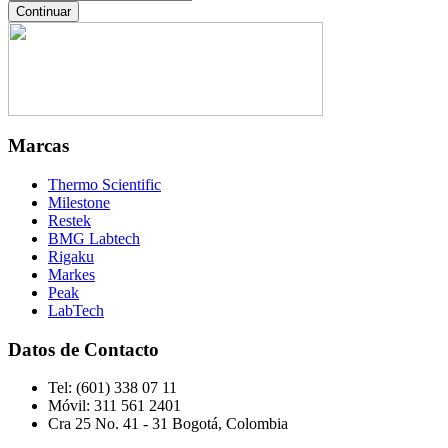
Marcas
Thermo Scientific
Milestone
Restek
BMG Labtech
Rigaku
Markes
Peak
LabTech
Datos de Contacto
Tel:
(601) 338 07 11
Móvil:
311 561 2401
Cra 25 No. 41 - 31 Bogotá, Colombia