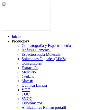
Inicio
Productos
▾
Cromatografía y Espectrometría
Análisis Elemental
Espectroscopía Molecular
Soluciones Digitales (LIMS)
Consumibles
Extracción
Mercurio
Cenizas
Síntesis
Química Limpia
VOC
TOC
SVOC
Fluorómetros
Analizadores Raman portatil