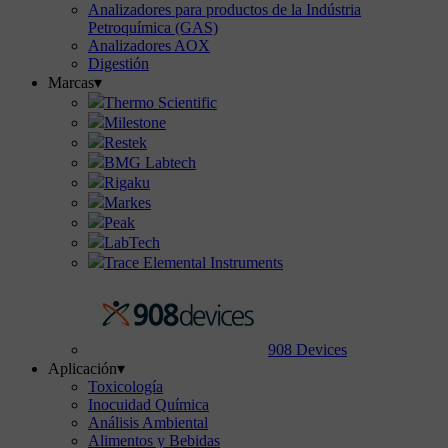
Analizadores para productos de la Indústria
Petroquímica (GAS)
Analizadores AOX
Digestión
Marcas
▾
Thermo Scientific
Milestone
Restek
BMG Labtech
Rigaku
Markes
Peak
LabTech
Trace Elemental Instruments
908 Devices
Aplicación
▾
Toxicología
Inocuidad Química
Análisis Ambiental
Alimentos y Bebidas