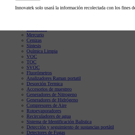
Cromatografía y Espectrometría
Análisis Elemental
Innovatek solo usará la información recolectada con los fines 
Espectroscopía Molecular
Soluciones Digitales (LIMS)
Consumibles
Extracción
Mercurio
Cenizas
Síntesis
Química Limpia
VOC
TOC
SVOC
Fluorómetros
Analizadores Raman portatil
Desorción Termica
Accesorios de muestreo
Generadores de Nitrogeno
Generadores de Hidrógeno
Compresores de Aire
Rotoevaporadores
Recirculadores de agua
Sistema de Identificación Balistica
Detección y seguimiento de sustancias portátil
Detectores de Fugas