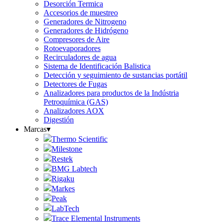
Desorción Termica
Accesorios de muestreo
Generadores de Nitrogeno
Generadores de Hidrógeno
Compresores de Aire
Rotoevaporadores
Recirculadores de agua
Sistema de Identificación Balistica
Detección y seguimiento de sustancias portátil
Detectores de Fugas
Analizadores para productos de la Indústria
Petroquímica (GAS)
Analizadores AOX
Digestión
Marcas
▾
Thermo Scientific
Milestone
Restek
BMG Labtech
Rigaku
Markes
Peak
LabTech
Trace Elemental Instruments