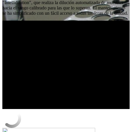
"Intellidilution", que realiza la dilución automatizada de muestras
hacia el rango calibrado para las que lo superan. El mantenimiento
se ha simplificado con un fácil acceso a todas las áreas de la unidad.