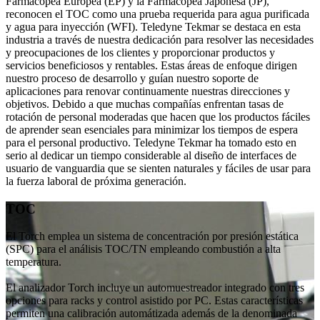
Farmacopea Europea (EP) y la Farmacopea Japonesa (JP),
reconocen el TOC como una prueba requerida para agua purificada
y agua para inyección (WFI). Teledyne Tekmar se destaca en esta
industria a través de nuestra dedicación para resolver las necesidades
y preocupaciones de los clientes y proporcionar productos y
servicios beneficiosos y rentables. Estas áreas de enfoque dirigen
nuestro proceso de desarrollo y guían nuestro soporte de
aplicaciones para renovar continuamente nuestras direcciones y
objetivos. Debido a que muchas compañías enfrentan tasas de
rotación de personal moderadas que hacen que los productos fáciles
de aprender sean esenciales para minimizar los tiempos de espera
para el personal productivo. Teledyne Tekmar ha tomado esto en
serio al dedicar un tiempo considerable al diseño de interfaces de
usuario de vanguardia que se sienten naturales y fáciles de usar para
la fuerza laboral de próxima generación.
TOC
El Torch emplea un sistema de concentración por presión estática
(SPC) para el análisis TOC/TN empleando combustión a alta
temperatura.
El analizador Torch incluye un automuestreador integrado con tres
opciones para racks y control asistido por PC. Estas características
permiten una calibración automátizada además de la denominada