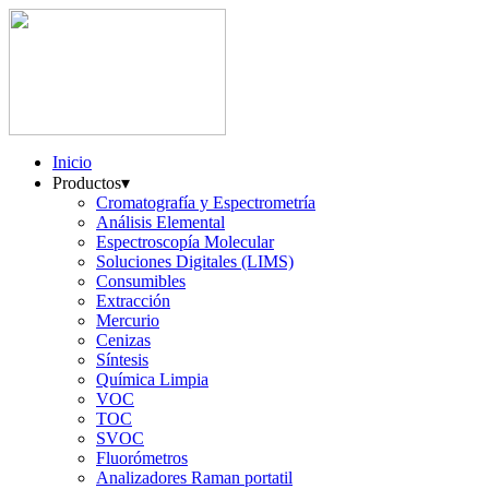
Inicio
Productos
▾
Cromatografía y Espectrometría
Análisis Elemental
Espectroscopía Molecular
Soluciones Digitales (LIMS)
Consumibles
Extracción
Mercurio
Cenizas
Síntesis
Química Limpia
VOC
TOC
SVOC
Fluorómetros
Analizadores Raman portatil