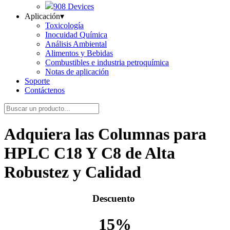
908 Devices
Aplicación
▾
Toxicología
Inocuidad Química
Análisis Ambiental
Alimentos y Bebidas
Combustibles e industria petroquímica
Notas de aplicación
Soporte
Contáctenos
Adquiera las Columnas para
HPLC C18 Y C8 de Alta
Robustez y Calidad
Descuento
15%