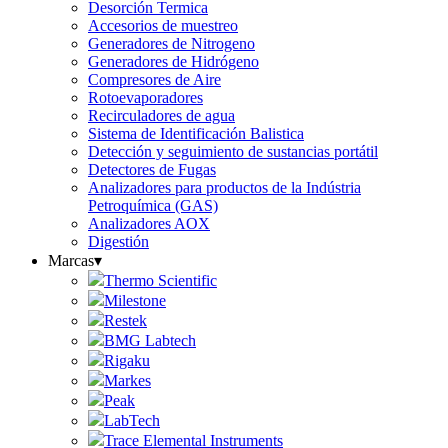
Desorción Termica
Accesorios de muestreo
Generadores de Nitrogeno
Generadores de Hidrógeno
Compresores de Aire
Rotoevaporadores
Recirculadores de agua
Sistema de Identificación Balistica
Detección y seguimiento de sustancias portátil
Detectores de Fugas
Analizadores para productos de la Indústria
Petroquímica (GAS)
Analizadores AOX
Digestión
Marcas
▾
Thermo Scientific
Milestone
Restek
BMG Labtech
Rigaku
Markes
Peak
LabTech
Trace Elemental Instruments