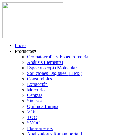
Inicio
Productos
▾
Cromatografía y Espectrometría
Análisis Elemental
Espectroscopía Molecular
Soluciones Digitales (LIMS)
Consumibles
Extracción
Mercurio
Cenizas
Síntesis
Química Limpia
VOC
TOC
SVOC
Fluorómetros
Analizadores Raman portatil