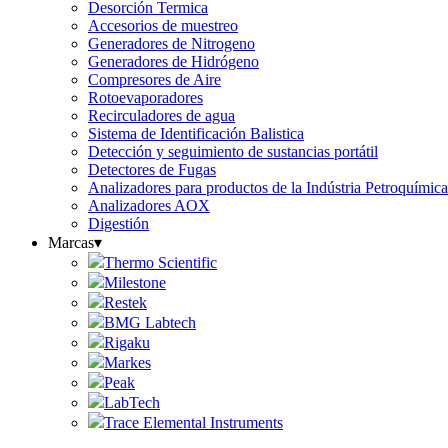
Desorción Termica
Accesorios de muestreo
Generadores de Nitrogeno
Generadores de Hidrógeno
Compresores de Aire
Rotoevaporadores
Recirculadores de agua
Sistema de Identificación Balistica
Detección y seguimiento de sustancias portátil
Detectores de Fugas
Analizadores para productos de la Indústria Petroquími
Analizadores AOX
Digestión
Marcas
▾
Thermo Scientific
Milestone
Restek
BMG Labtech
Rigaku
Markes
Peak
LabTech
Trace Elemental Instruments