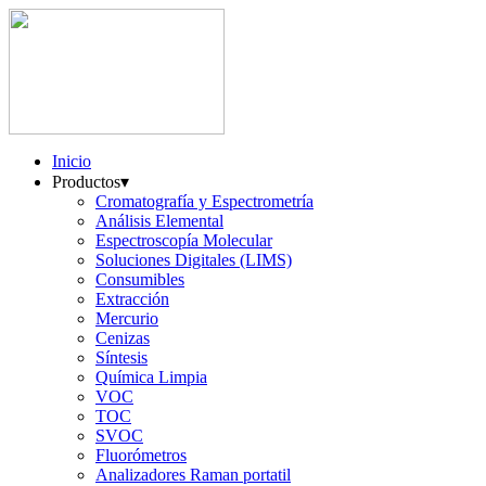
Inicio
Productos
▾
Cromatografía y Espectrometría
Análisis Elemental
Espectroscopía Molecular
Soluciones Digitales (LIMS)
Consumibles
Extracción
Mercurio
Cenizas
Síntesis
Química Limpia
VOC
TOC
SVOC
Fluorómetros
Analizadores Raman portatil