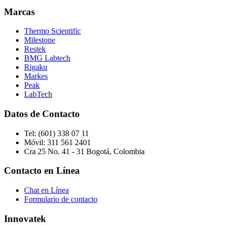
Marcas
Thermo Scientific
Milestone
Restek
BMG Labtech
Rigaku
Markes
Peak
LabTech
Datos de Contacto
Tel:
(601) 338 07 11
Móvil:
311 561 2401
Cra 25 No. 41 - 31 Bogotá, Colombia
Contacto en Línea
Chat en Línea
Formulario de contacto
Innovatek