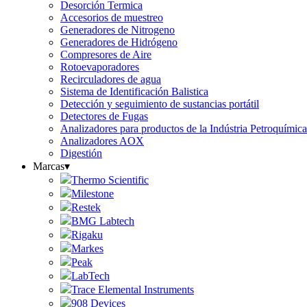
Desorción Termica
Accesorios de muestreo
Generadores de Nitrogeno
Generadores de Hidrógeno
Compresores de Aire
Rotoevaporadores
Recirculadores de agua
Sistema de Identificación Balistica
Detección y seguimiento de sustancias portátil
Detectores de Fugas
Analizadores para productos de la Indústria Petroquími
Analizadores AOX
Digestión
Marcas
▾
Thermo Scientific
Milestone
Restek
BMG Labtech
Rigaku
Markes
Peak
LabTech
Trace Elemental Instruments
908 Devices