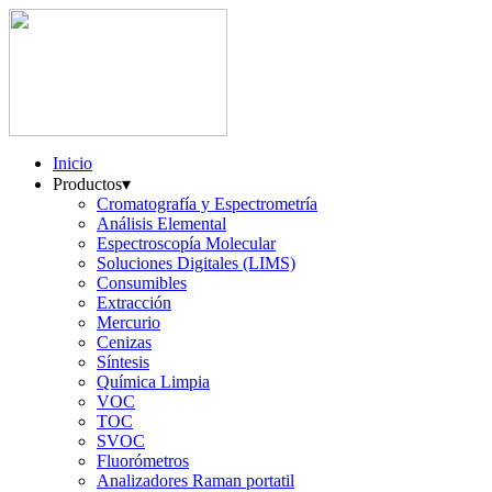
Inicio
Productos
▾
Cromatografía y Espectrometría
Análisis Elemental
Espectroscopía Molecular
Soluciones Digitales (LIMS)
Consumibles
Extracción
Mercurio
Cenizas
Síntesis
Química Limpia
VOC
TOC
SVOC
Fluorómetros
Analizadores Raman portatil