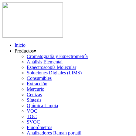
Inicio
Productos
▾
Cromatografía y Espectrometría
Análisis Elemental
Espectroscopía Molecular
Soluciones Digitales (LIMS)
Consumibles
Extracción
Mercurio
Cenizas
Síntesis
Química Limpia
VOC
TOC
SVOC
Fluorómetros
Analizadores Raman portatil