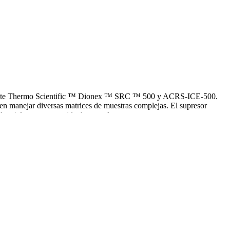
micamente Thermo Scientific ™ Dionex ™ SRC ™ 500 y ACRS-ICE-500.
n manejar diversas matrices de muestras complejas. El supresor
striales y aguas residuales tratadas.