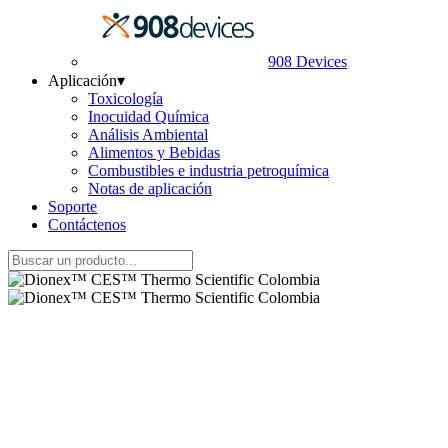
908 Devices
Aplicación
▾
Toxicología
Inocuidad Química
Análisis Ambiental
Alimentos y Bebidas
Combustibles e industria petroquímica
Notas de aplicación
Soporte
Contáctenos