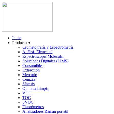
Inicio
Productos
▾
Cromatografía y Espectrometría
Análisis Elemental
Espectroscopía Molecular
Soluciones Digitales (LIMS)
Consumibles
Extracción
Mercurio
Cenizas
Síntesis
Química Limpia
VOC
TOC
SVOC
Fluorómetros
Analizadores Raman portatil