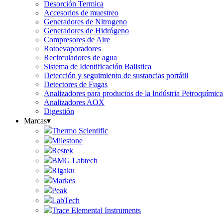
Desorción Termica
Accesorios de muestreo
Generadores de Nitrogeno
Generadores de Hidrógeno
Compresores de Aire
Rotoevaporadores
Recirculadores de agua
Sistema de Identificación Balistica
Detección y seguimiento de sustancias portátil
Detectores de Fugas
Analizadores para productos de la Indústria Petroquími
Analizadores AOX
Digestión
Marcas
▾
Thermo Scientific
Milestone
Restek
BMG Labtech
Rigaku
Markes
Peak
LabTech
Trace Elemental Instruments