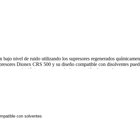
on un bajo nivel de ruido utilizando los supresores regenerados quí
upresores Dionex CRS 500 y su diseño compatible con disolventes puede
uestras biológicas, procesos de fermentación, licores de procesos indu
ompatible con solventes