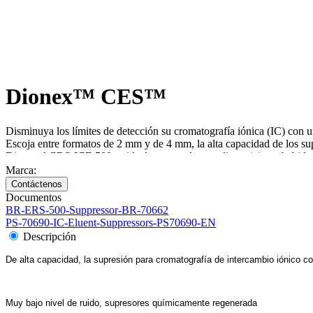
Dionex™ CES™
Disminuya los límites de detección su cromatografía iónica (IC) c
Escoja entre formatos de 2 mm y de 4 mm, la alta capacidad de los s
Dionex ACRS-ICE 500 es ideal para productos alimenticios y bebidas, m
Marca:
Documentos
BR-ERS-500-Suppressor-BR-70662
PS-70690-IC-Eluent-Suppressors-PS70690-EN
Descripción
De alta capacidad, la supresión para cromatografía de intercambio iónico c
Muy bajo nivel de ruido, supresores químicamente regenerada