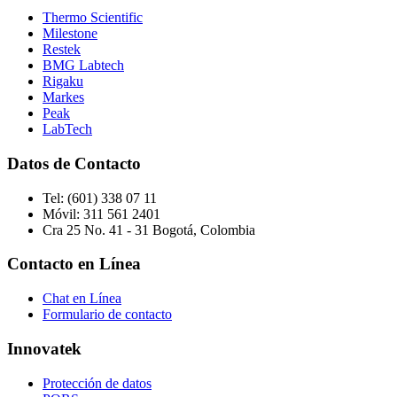
Thermo Scientific
Milestone
Restek
BMG Labtech
Rigaku
Markes
Peak
LabTech
Datos de Contacto
Tel:
(601) 338 07 11
Móvil:
311 561 2401
Cra 25 No. 41 - 31 Bogotá, Colombia
Contacto en Línea
Chat en Línea
Formulario de contacto
Innovatek
Protección de datos