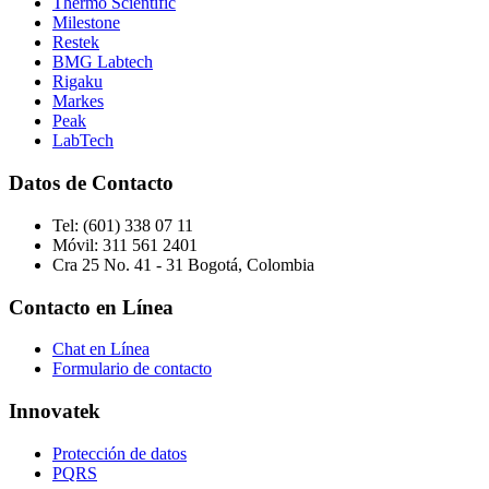
Thermo Scientific
Milestone
Restek
BMG Labtech
Rigaku
Markes
Peak
LabTech
Datos de Contacto
Tel:
(601) 338 07 11
Móvil:
311 561 2401
Cra 25 No. 41 - 31 Bogotá, Colombia
Contacto en Línea
Chat en Línea
Formulario de contacto
Innovatek
Protección de datos
PQRS