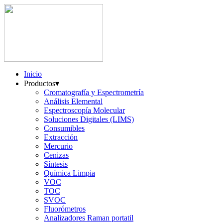
Inicio
Productos
▾
Cromatografía y Espectrometría
Análisis Elemental
Espectroscopía Molecular
Soluciones Digitales (LIMS)
Consumibles
Extracción
Mercurio
Cenizas
Síntesis
Química Limpia
VOC
TOC
SVOC
Fluorómetros
Analizadores Raman portatil