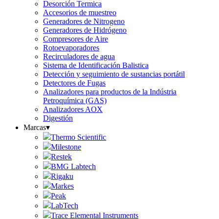
Desorción Termica
Accesorios de muestreo
Generadores de Nitrogeno
Generadores de Hidrógeno
Compresores de Aire
Rotoevaporadores
Recirculadores de agua
Sistema de Identificación Balistica
Detección y seguimiento de sustancias portátil
Detectores de Fugas
Analizadores para productos de la Indústria
Petroquímica (GAS)
Analizadores AOX
Digestión
Marcas
▾
Thermo Scientific
Milestone
Restek
BMG Labtech
Rigaku
Markes
Peak
LabTech
Trace Elemental Instruments