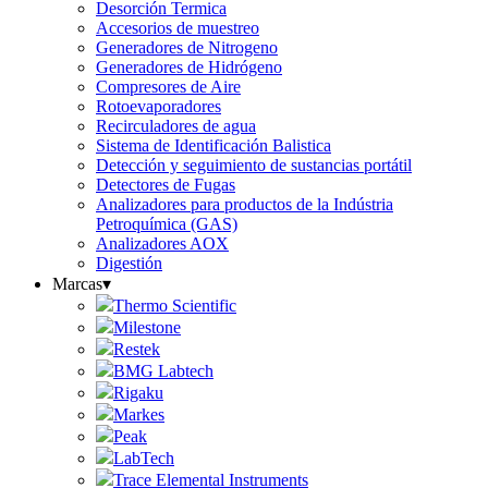
Desorción Termica
Accesorios de muestreo
Generadores de Nitrogeno
Generadores de Hidrógeno
Compresores de Aire
Rotoevaporadores
Recirculadores de agua
Sistema de Identificación Balistica
Detección y seguimiento de sustancias portátil
Detectores de Fugas
Analizadores para productos de la Indústria
Petroquímica (GAS)
Analizadores AOX
Digestión
Marcas
▾
Thermo Scientific
Milestone
Restek
BMG Labtech
Rigaku
Markes
Peak
LabTech
Trace Elemental Instruments