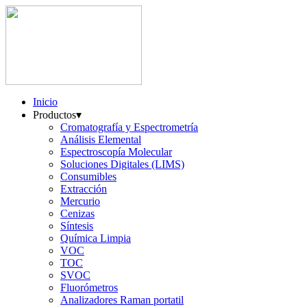
Inicio
Productos
▾
Cromatografía y Espectrometría
Análisis Elemental
Espectroscopía Molecular
Soluciones Digitales (LIMS)
Consumibles
Extracción
Mercurio
Cenizas
Síntesis
Química Limpia
VOC
TOC
SVOC
Fluorómetros
Analizadores Raman portatil