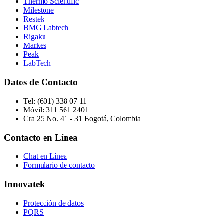
Thermo Scientific
Milestone
Restek
BMG Labtech
Rigaku
Markes
Peak
LabTech
Datos de Contacto
Tel:
(601) 338 07 11
Móvil:
311 561 2401
Cra 25 No. 41 - 31 Bogotá, Colombia
Contacto en Línea
Chat en Línea
Formulario de contacto
Innovatek
Protección de datos
PQRS