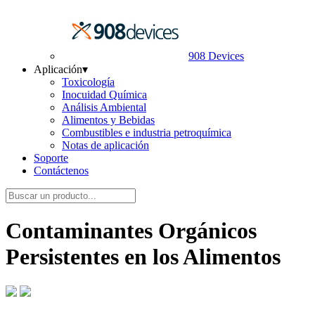
908 Devices
Aplicación
▾
Toxicología
Inocuidad Química
Análisis Ambiental
Alimentos y Bebidas
Combustibles e industria petroquímica
Notas de aplicación
Soporte
Contáctenos
Contaminantes Orgánicos
Persistentes en los Alimentos