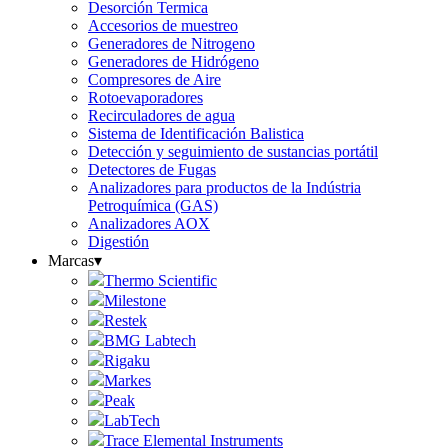
Desorción Termica
Accesorios de muestreo
Generadores de Nitrogeno
Generadores de Hidrógeno
Compresores de Aire
Rotoevaporadores
Recirculadores de agua
Sistema de Identificación Balistica
Detección y seguimiento de sustancias portátil
Detectores de Fugas
Analizadores para productos de la Indústria
Petroquímica (GAS)
Analizadores AOX
Digestión
Marcas
▾
Thermo Scientific
Milestone
Restek
BMG Labtech
Rigaku
Markes
Peak
LabTech
Trace Elemental Instruments