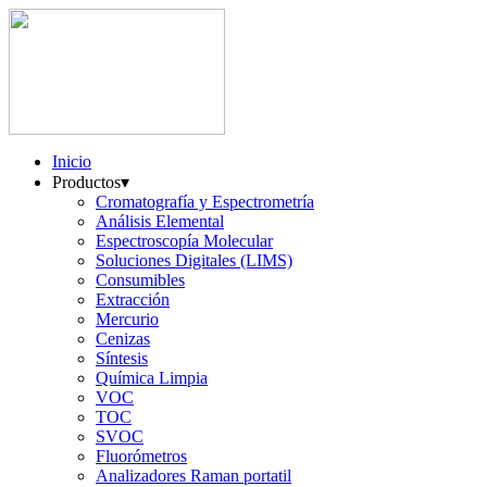
Inicio
Productos
▾
Cromatografía y Espectrometría
Análisis Elemental
Espectroscopía Molecular
Soluciones Digitales (LIMS)
Consumibles
Extracción
Mercurio
Cenizas
Síntesis
Química Limpia
VOC
TOC
SVOC
Fluorómetros
Analizadores Raman portatil