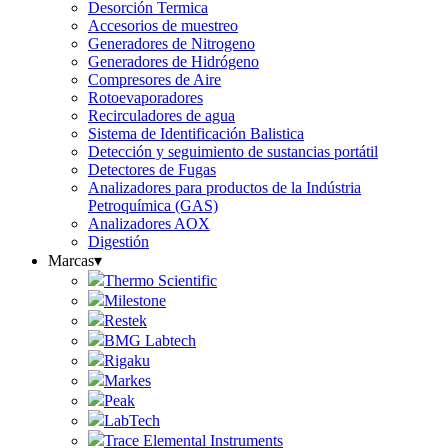
Desorción Termica
Accesorios de muestreo
Generadores de Nitrogeno
Generadores de Hidrógeno
Compresores de Aire
Rotoevaporadores
Recirculadores de agua
Sistema de Identificación Balistica
Detección y seguimiento de sustancias portátil
Detectores de Fugas
Analizadores para productos de la Indústria
Petroquímica (GAS)
Analizadores AOX
Digestión
Marcas
▾
Thermo Scientific
Milestone
Restek
BMG Labtech
Rigaku
Markes
Peak
LabTech
Trace Elemental Instruments