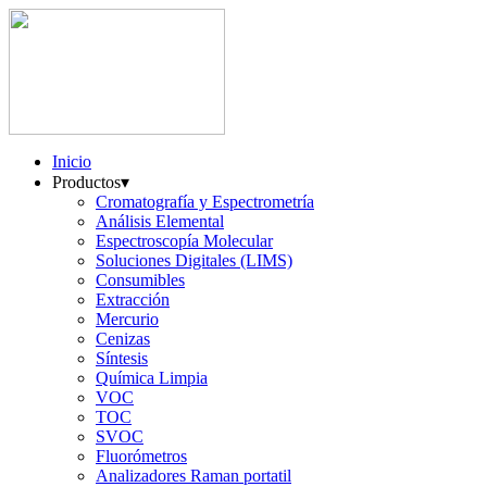
Inicio
Productos
▾
Cromatografía y Espectrometría
Análisis Elemental
Espectroscopía Molecular
Soluciones Digitales (LIMS)
Consumibles
Extracción
Mercurio
Cenizas
Síntesis
Química Limpia
VOC
TOC
SVOC
Fluorómetros
Analizadores Raman portatil