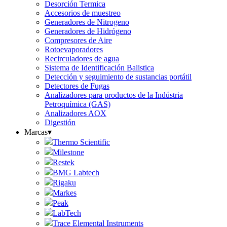
Desorción Termica
Accesorios de muestreo
Generadores de Nitrogeno
Generadores de Hidrógeno
Compresores de Aire
Rotoevaporadores
Recirculadores de agua
Sistema de Identificación Balistica
Detección y seguimiento de sustancias portátil
Detectores de Fugas
Analizadores para productos de la Indústria
Petroquímica (GAS)
Analizadores AOX
Digestión
Marcas
▾
Thermo Scientific
Milestone
Restek
BMG Labtech
Rigaku
Markes
Peak
LabTech
Trace Elemental Instruments