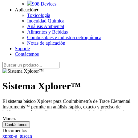
908 Devices
Aplicación
▾
Toxicología
Inocuidad Química
Análisis Ambiental
Alimentos y Bebidas
Combustibles e industria petroquímica
Notas de aplicación
Soporte
Contáctenos
Sistema Xplorer™
El sistema básico Xplorer para Coulmbimetría de Trace Elemental
Instruments™ permite un análisis rápido, exacto y preciso de
halógenos orgánicos. Este nuevo modelo está diseñado para ofrecer
soluciones que cumplen con necesidades actuales como futuras.
Marca:
Documentos
xprep-a_tuscan