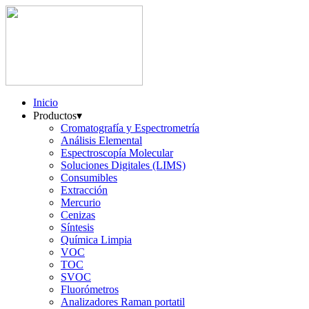
Inicio
Productos
▾
Cromatografía y Espectrometría
Análisis Elemental
Espectroscopía Molecular
Soluciones Digitales (LIMS)
Consumibles
Extracción
Mercurio
Cenizas
Síntesis
Química Limpia
VOC
TOC
SVOC
Fluorómetros
Analizadores Raman portatil