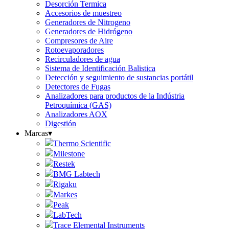
Desorción Termica
Accesorios de muestreo
Generadores de Nitrogeno
Generadores de Hidrógeno
Compresores de Aire
Rotoevaporadores
Recirculadores de agua
Sistema de Identificación Balistica
Detección y seguimiento de sustancias portátil
Detectores de Fugas
Analizadores para productos de la Indústria
Petroquímica (GAS)
Analizadores AOX
Digestión
Marcas
▾
Thermo Scientific
Milestone
Restek
BMG Labtech
Rigaku
Markes
Peak
LabTech
Trace Elemental Instruments