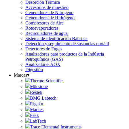
Desorción Termica
Accesorios de muestreo
Generadores de Nitrogeno
Generadores de Hidrógeno
Compresores de Aire
Rotoevaporadores
Recirculadores de agua
Sistema de Identificación Balistica
Detección y seguimiento de sustancias portátil
Detectores de Fugas
Analizadores para productos de la Indústria
Petroquímica (GAS)
Analizadores AOX
Digestión
Marcas
▾
Thermo Scientific
Milestone
Restek
BMG Labtech
Rigaku
Markes
Peak
LabTech
Trace Elemental Instruments