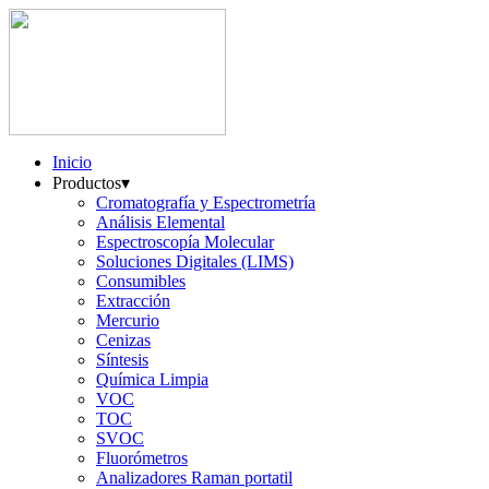
Inicio
Productos
▾
Cromatografía y Espectrometría
Análisis Elemental
Espectroscopía Molecular
Soluciones Digitales (LIMS)
Consumibles
Extracción
Mercurio
Cenizas
Síntesis
Química Limpia
VOC
TOC
SVOC
Fluorómetros
Analizadores Raman portatil