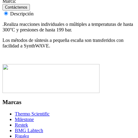
confiables y seguras.
Marca:
Descripción
.Realiza reacciones individuales o múltiples a temperaturas de hasta
300°C y presiones de hasta 199 bar.
Los métodos de síntesis a pequeña escaña son transferidos con
facilidad a SynthWAVE.
Marcas
Thermo Scientific
Milestone
Restek
BMG Labtech
Rigaku