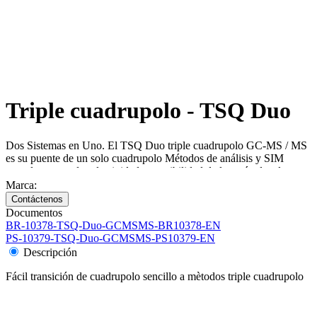
Triple cuadrupolo - TSQ Duo
Dos Sistemas en Uno. El TSQ Duo triple cuadrupolo GC-MS / MS
es su puente de un solo cuadrupolo Métodos de análisis y SIM
completa, para de selectividad y sensibilidad de los métodos de
SRM.
Marca:
Documentos
BR-10378-TSQ-Duo-GCMSMS-BR10378-EN
PS-10379-TSQ-Duo-GCMSMS-PS10379-EN
Descripción
Fácil transición de cuadrupolo sencillo a mètodos triple cuadrupolo