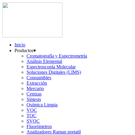
Inicio
Productos
▾
Cromatografía y Espectrometría
Análisis Elemental
Espectroscopía Molecular
Soluciones Digitales (LIMS)
Consumibles
Extracción
Mercurio
Cenizas
Síntesis
Química Limpia
VOC
TOC
SVOC
Fluorómetros
Analizadores Raman portatil