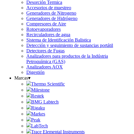
Desorción Termica
Accesorios de muestreo
Generadores de Nitrogeno
Generadores de Hidrógeno
Compresores de Aire
Rotoevaporadores
Recirculadores de agua
Sistema de Identificación Balistica
Detección y seguimiento de sustancias portátil
Detectores de Fugas
Analizadores para productos de la Indústria
Petroquímica (GAS)
Analizadores AOX
Digestión
Marcas
▾
Thermo Scientific
Milestone
Restek
BMG Labtech
Rigaku
Markes
Peak
LabTech
Trace Elemental Instruments