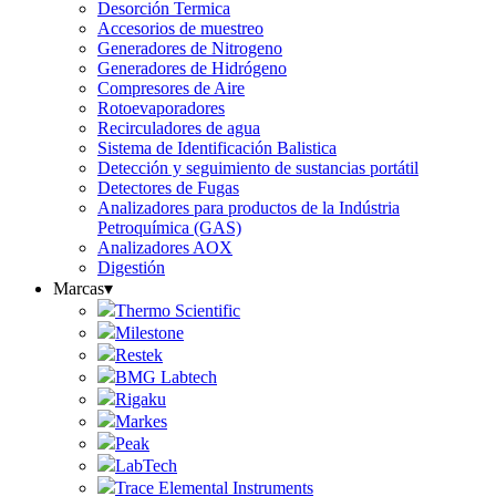
Desorción Termica
Accesorios de muestreo
Generadores de Nitrogeno
Generadores de Hidrógeno
Compresores de Aire
Rotoevaporadores
Recirculadores de agua
Sistema de Identificación Balistica
Detección y seguimiento de sustancias portátil
Detectores de Fugas
Analizadores para productos de la Indústria
Petroquímica (GAS)
Analizadores AOX
Digestión
Marcas
▾
Thermo Scientific
Milestone
Restek
BMG Labtech
Rigaku
Markes
Peak
LabTech
Trace Elemental Instruments