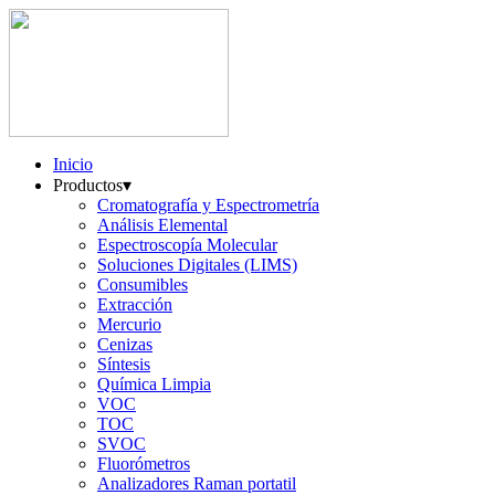
Inicio
Productos
▾
Cromatografía y Espectrometría
Análisis Elemental
Espectroscopía Molecular
Soluciones Digitales (LIMS)
Consumibles
Extracción
Mercurio
Cenizas
Síntesis
Química Limpia
VOC
TOC
SVOC
Fluorómetros
Analizadores Raman portatil