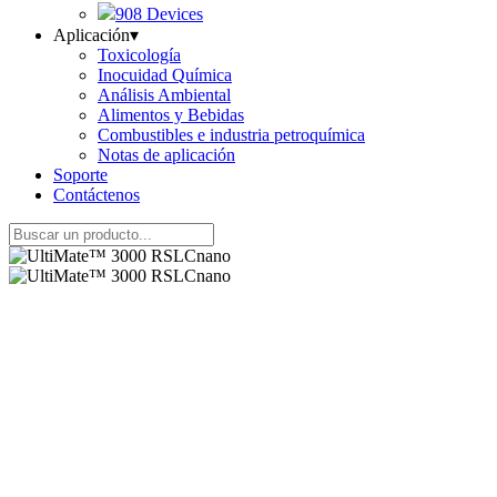
908 Devices
Aplicación
▾
Toxicología
Inocuidad Química
Análisis Ambiental
Alimentos y Bebidas
Combustibles e industria petroquímica
Notas de aplicación
Soporte
Contáctenos