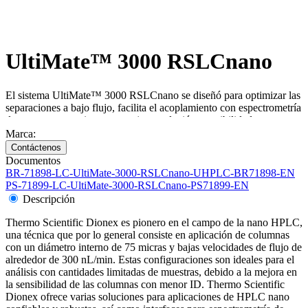
UltiMate™ 3000 RSLCnano
El sistema UltiMate™ 3000 RSLCnano se diseñó para optimizar las
separaciones a bajo flujo, facilita el acoplamiento con espectrometría
de masas, proporciona una mejor resolución, sensibilidad y
selectividad para las aplicaciones de LC nano y proteómica.
Marca:
Documentos
BR-71898-LC-UltiMate-3000-RSLCnano-UHPLC-BR71898-EN
PS-71899-LC-UltiMate-3000-RSLCnano-PS71899-EN
Descripción
Thermo Scientific Dionex es pionero en el campo de la nano HPLC,
una técnica que por lo general consiste en aplicación de columnas
con un diámetro interno de 75 micras y bajas velocidades de flujo de
alrededor de 300 nL/min. Estas configuraciones son ideales para el
análisis con cantidades limitadas de muestras, debido a la mejora en
la sensibilidad de las columnas con menor ID. Thermo Scientific
Dionex ofrece varias soluciones para aplicaciones de HPLC nano